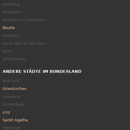
Leonding
Mayrhofen
Ramsau am Dachstein
Reutte
Salzburg
Sankt Veit an der Glan
Wien
Wildschönau
ANDERE STÄDTE IM BUNDESLAND
Bad Ischl
Grieskirchen
Leonding
Lichtenberg
Linz
Sankt Agatha
Vorchdorf