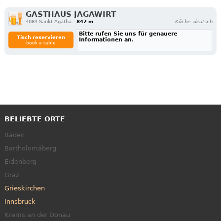
GASTHAUS JAGAWIRT
4084 Sankt Agatha
842 m
Küche: deutsch
Bitte rufen Sie uns für genauere
Tisch reservieren
Informationen an.
book a table
BELIEBTE ORTE
Baden
Bartholomäberg
Eidenberg
Graz
Grieskirchen
Innsbruck
Krems an der Donau